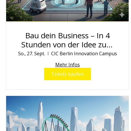
Bau dein Business – In 4
Stunden von der Idee zum
Pitch
So., 27. Sept.
CIC Berlin Innovation Campus
Mehr Infos
Tickets kaufen