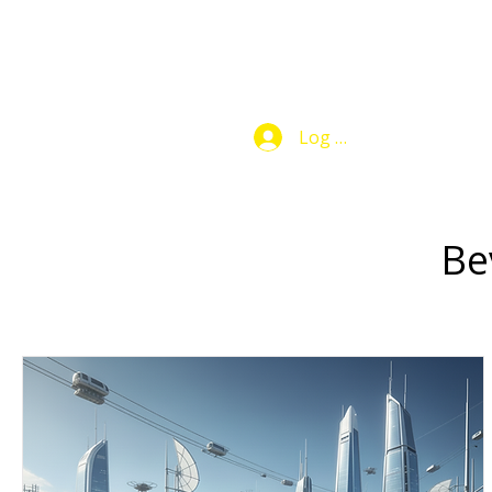
Log In
Makers Club
Be