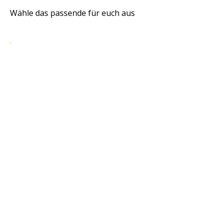
Wähle das passende für euch aus
1 Monat
39 €
€
39
Bilde Dir einen ersten
Eindruck