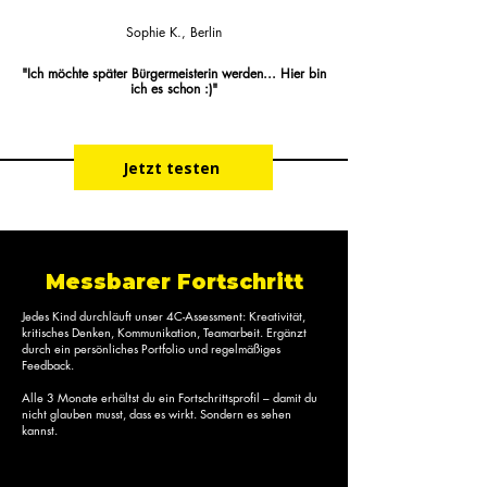
Sophie K., Berlin
"Ich möchte später Bürgermeisterin werden... Hier bin
ich es schon :)"
Jetzt testen
Messbarer Fortschritt
Jedes Kind durchläuft unser 4C-Assessment: Kreativität,
kritisches Denken, Kommunikation, Teamarbeit. Ergänzt
durch ein persönliches Portfolio und regelmäßiges
Feedback.
Alle 3 Monate erhältst du ein Fortschrittsprofil – damit du
nicht glauben musst, dass es wirkt. Sondern es sehen
kannst.