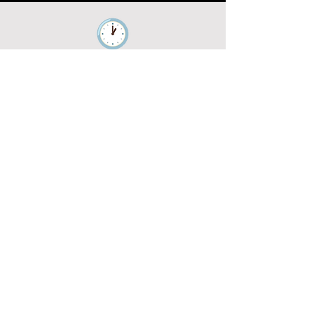
Prototypen, Modelle, KI, Minecraft,
Aktionen /
Challenges
Präsentieren, Feedback, Reflexion
Ende – stolze Kinder, müde Köpfe