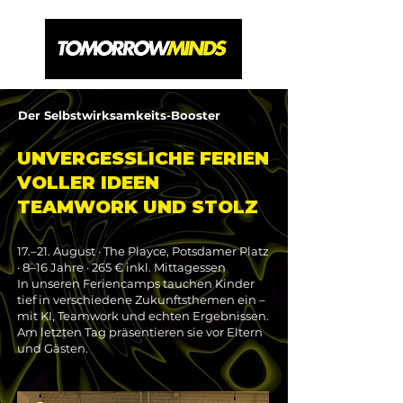
Der Selbstwirksamkeits-Booster
UNVERGESSLICHE FERIEN
VOLLER IDEEN
TEAMWORK UND STOLZ
17.–21. August · The Playce, Potsdamer Platz
· 8–16 Jahre · 265 € inkl. Mittagessen
In unseren Feriencamps tauchen Kinder
tief in verschiedene Zukunftsthemen ein –
mit KI, Teamwork und echten Ergebnissen.
Am letzten Tag präsentieren sie vor Eltern
und Gästen.