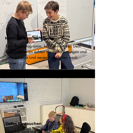
Mehr als Beschäftigung
Kein Bastelprogramm, kein Zeitvertreib. Dein
Kind arbeitet an echten Herausforderungen und
geht mit Stolz und neuen Fähigkeiten nach
Hause.
Tiefes Eintauchen
Mehrere Tage am selben Thema – das erlaubt