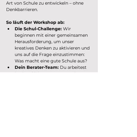
Art von Schule zu entwickeln – ohne 
Denkbarrieren.
So läuft der Workshop ab:
Die Schul-Challenge:
 Wir 
beginnen mit einer gemeinsamen 
Herausforderung, um unser 
kreatives Denken zu aktivieren und 
uns auf die Frage einzustimmen: 
Was macht eine gute Schule aus?
Dein Berater-Team:
 Du arbeitest 
in einer kleinen Gruppe an einem 
neuen, ganzheitlichen 
Schulkonzept. Was ist wichtig für 
dich?
Neue Fächer und 
Lernkonzepte:
 Welche Fächer 
braucht man wirklich für die 
Zukunft? Wie wäre es mit 
"Roboterprogrammierung" 
oder "Nachhaltigkeit im 