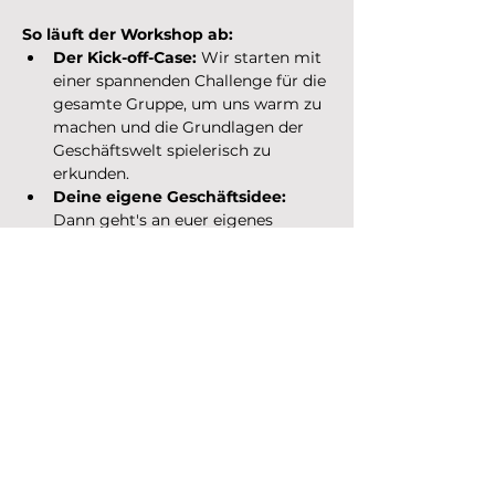
So läuft der Workshop ab:
Der Kick-off-Case:
 Wir starten mit 
einer spannenden Challenge für die 
gesamte Gruppe, um uns warm zu 
machen und die Grundlagen der 
Geschäftswelt spielerisch zu 
erkunden.
Deine eigene Geschäftsidee:
Dann geht's an euer eigenes 
Projekt! Du entwickelst mit 
anderen eine einzigartige Idee für 
ein Unternehmen, das die Welt von 
morgen verändern soll. Egal, ob es 
um ein umweltfreundliches 
Produkt, eine smarte App oder 
einen coolen Service geht – deine 
Kreativität kennt keine Grenzen.
KI als dein Partner:
 Das Beste 
daran? Wir nutzen die Kraft der…