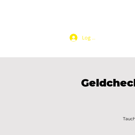
Log In
Makers Club
Geldchec
Tauch