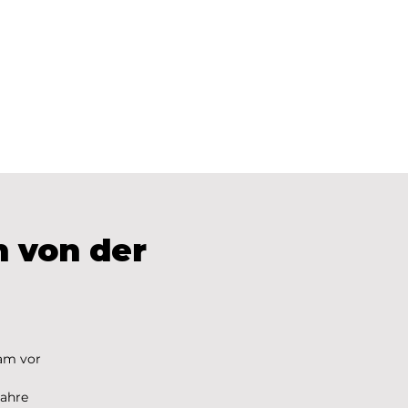
Für Schulen
n von der
eam vor
Jahre