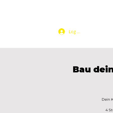
Log In
Makers Club
Bau dein
Dein K
4 St