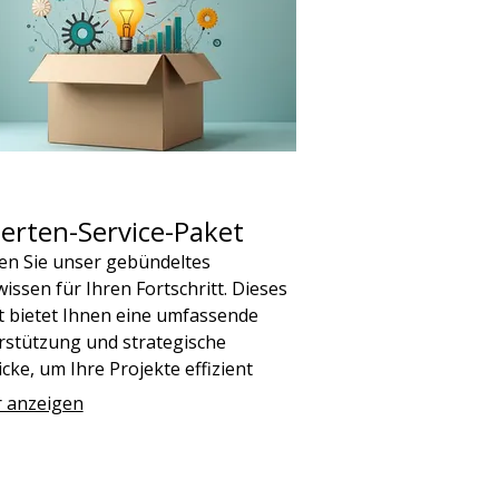
erten-Service-Paket
en Sie unser gebündeltes
issen für Ihren Fortschritt. Dieses
t bietet Ihnen eine umfassende
rstützung und strategische
icke, um Ihre Projekte effizient
nzutreiben und optimale
 anzeigen
nisse zu erzielen.