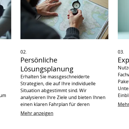
02.
03.
Persönliche
Exp
Lösungsplanung
Nutz
Fachw
Erhalten Sie massgeschneiderte
Pake
Strategien, die auf Ihre individuelle
Unte
Situation abgestimmt sind. Wir
 um
Einbl
analysieren Ihre Ziele und bieten Ihnen
Ihre
vora
einen klaren Fahrplan für deren
Mehr
u
Ergeb
Erreichung, um Ihre Erfolgschancen zu
Mehr anzeigen
maximieren.