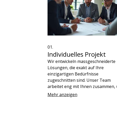
01.
Individuelles Projekt
Wir entwickeln massgeschneiderte
Lösungen, die exakt auf Ihre
einzigartigen Bedürfnisse
zugeschnitten sind. Unser Team
arbeitet eng mit Ihnen zusammen,
kreative und effektive Ansätze für 
Mehr anzeigen
spezifischen Herausforderungen z
erarbeiten.