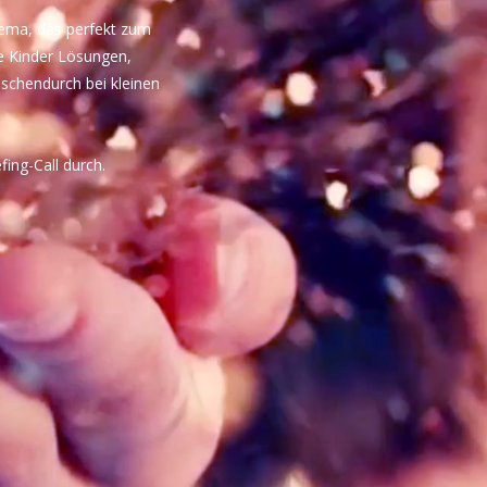
ema, das perfekt zum
e Kinder Lösungen,
schendurch bei kleinen
fing-Call durch.