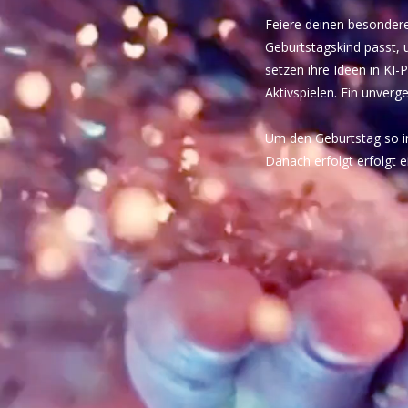
Feiere deinen besonder
Geburtstagskind passt, 
setzen ihre Ideen in KI
Aktivspielen. Ein unverg
Um den Geburtstag so ind
Danach erfolgt erfolgt 