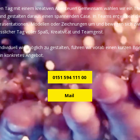
en Tag mit einem kreativen Abenteuer! Gemeinsam wählen wir ein Th
und gestalten daraus einen spannenden Case. In Teams entwickeln di
-Präsentationen, Modellen oder Zeichnungen um und bewegen sich zwi
esslicher Tag voller Spaß, Kreativität und Teamgeist.
ividuell wie möglich zu gestalten, führen wir vorab einen kurzen Brie
ein konkretes Angebot.
0151 594 111 00
Mail