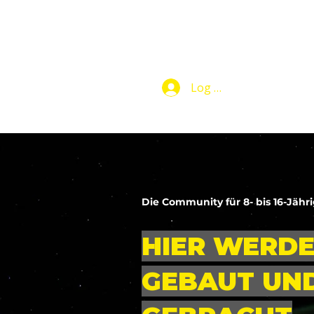
Log In
Makers Club
Die Community für 8- bis 16-Jähr
HIER WERD
GEBAUT UND