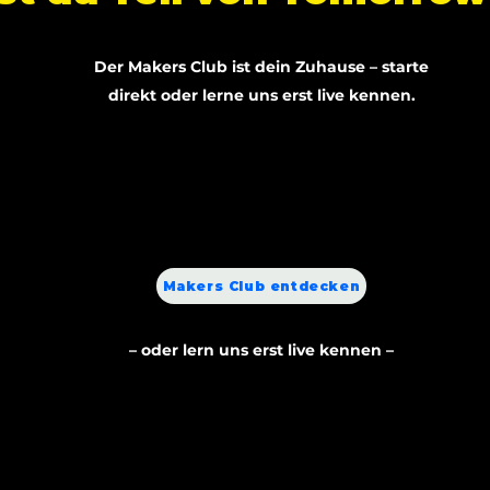
Der Makers Club ist dein Zuhause – starte
direkt oder lerne uns erst live kennen.
♥️
MAKERS CLUB - Das Herzstück
Im Club verwirklicht dein Kind Ideen, löst Challenges, findet
ein Team und wächst Woche für Woche.
Makers Club entdecken
– oder lern uns erst live kennen –
💡
WORKSHOPS - Ein Tag der etwas verändert
In vier Stunden löst dein Kind eine echte
Herausforderung, arbeitet im Team mit KI und