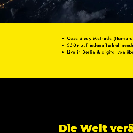
Case Study Methode (Harvard
350+ zufriedene Teilnehmend
Live in Berlin & digital von üb
Die Welt ver