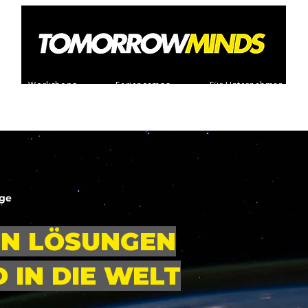
Workshops
Feriencamps
Für Unternehmen
ige
EN LÖSUNGEN
 IN DIE WELT