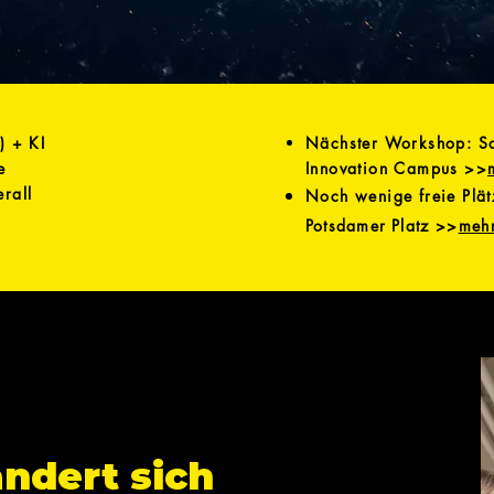
) + KI
Nächster Workshop: So
e
Innovation Campus >>
erall
Noch wenige freie Plä
Potsdamer Platz
>>
meh
ändert sich