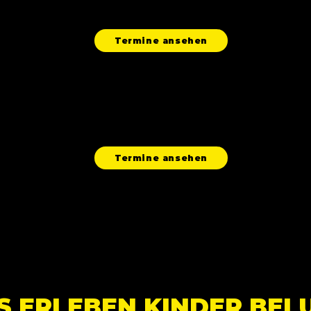
präsentiert vor Publikum. Viele Eltern erzählen, wie
stolz ihr Kind danach nach Hause kommt.
Termine ansehen
🚀
FERIENCAMPS - Ferien, an die man sich erinnert
Mehrere Tage tief in einem Zukunftsthema – mit Ausflügen,
Teamwork und einer großen Abschlusspräsentation vor
Eltern und Gästen. Der Selbstwirksamkeits-Booster.
Termine ansehen
S ERLEBEN KINDER BEI 