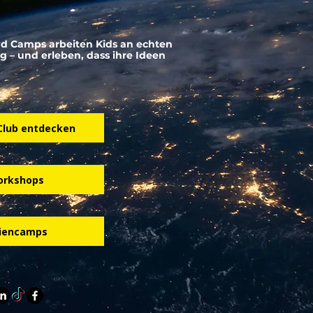
nd Camps arbeiten Kids an echten
g – und erleben, dass ihre Ideen
Club entdecken
rkshops
riencamps