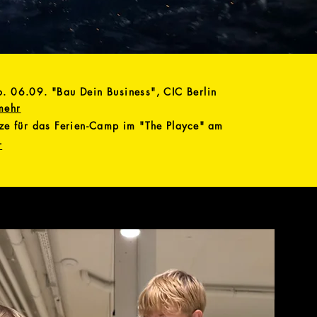
. 06.09. "Bau Dein Business", CIC Berlin
mehr
tze für das Ferien-Camp im "The
Playce" am
r