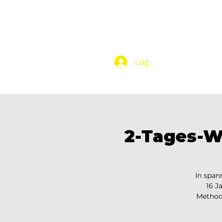
Log In
Makers Club
2-Tages-W
In span
16 J
Methode