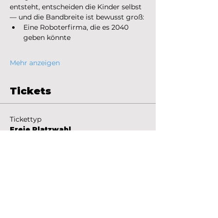
entsteht, entscheiden die Kinder selbst 
— und die Bandbreite ist bewusst groß:
Eine Roboterfirma, die es 2040 
geben könnte
Mehr anzeigen
Tickets
Tickettyp
Freie Platzwahl
Preis
39,00 €
+0,98 € Ticket-Servicegebühr
Anzahl